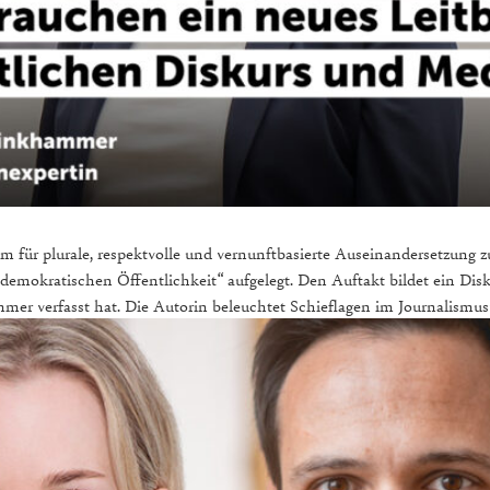
m für plurale, respektvolle und vernunftbasierte Auseinandersetzung zu
demokratischen Öffentlichkeit“ aufgelegt. Den Auftakt bildet ein Disk
r verfasst hat. Die Autorin beleuchtet Schieflagen im Journalismusve