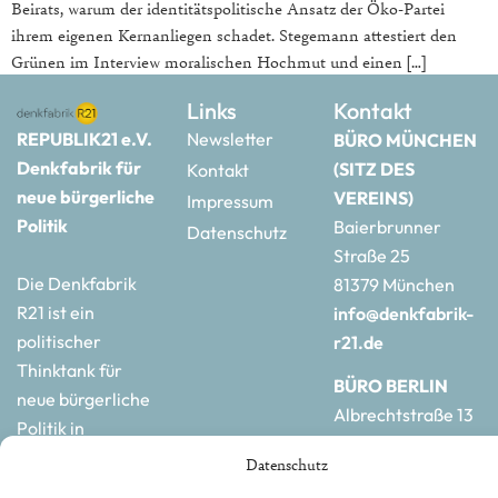
Beirats, warum der identitätspolitische Ansatz der Öko-Partei
ihrem eigenen Kernanliegen schadet. Stegemann attestiert den
Grünen im Interview moralischen Hochmut und einen […]
Links
Kontakt
REPUBLIK21 e.V.
Newsletter
BÜRO MÜNCHEN
Denkfabrik für
(SITZ DES
Kontakt
neue bürgerliche
VEREINS)
Impressum
Politik
Baierbrunner
Datenschutz
Straße 25
Die Denkfabrik
81379 München
R21 ist ein
info@denkfabrik-
politischer
r21.de
Thinktank für
BÜRO BERLIN
neue bürgerliche
Albrechtstraße 13
Politik in
10117 Berlin
Deutschland und
Datenschutz
hauptstadtbuero@de
Europa.