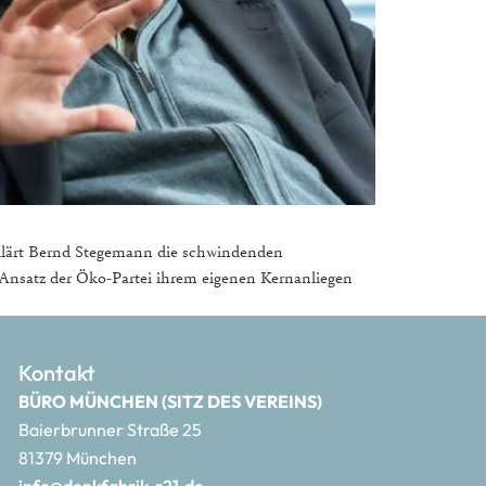
erklärt Bernd Stegemann die schwindenden
e Ansatz der Öko-Partei ihrem eigenen Kernanliegen
Kontakt
BÜRO MÜNCHEN (SITZ DES VEREINS)
Baierbrunner Straße 25
81379 München