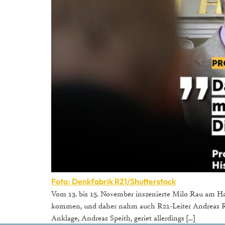
Foto: Denkfabrik R21/Shutterstock
Vom 13. bis 15. November inszenierte Milo Rau am Ham
kommen, und daher nahm auch R21-Leiter Andreas Röd
Anklage, Andreas Speith, geriet allerdings […]