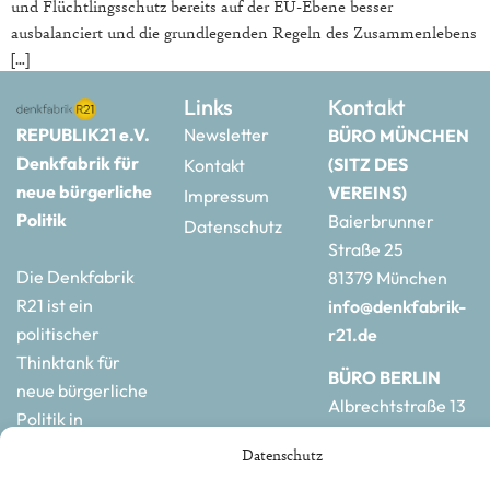
und Flüchtlingsschutz bereits auf der EU-Ebene besser
ausbalanciert und die grundlegenden Regeln des Zusammenlebens
[…]
Links
Kontakt
REPUBLIK21 e.V.
Newsletter
BÜRO MÜNCHEN
Denkfabrik für
(SITZ DES
Kontakt
neue bürgerliche
VEREINS)
Impressum
Politik
Baierbrunner
Datenschutz
Straße 25
Die Denkfabrik
81379 München
R21 ist ein
info@denkfabrik-
politischer
r21.de
Thinktank für
BÜRO BERLIN
neue bürgerliche
Albrechtstraße 13
Politik in
10117 Berlin
Deutschland und
Datenschutz
hauptstadtbuero@de
Europa.