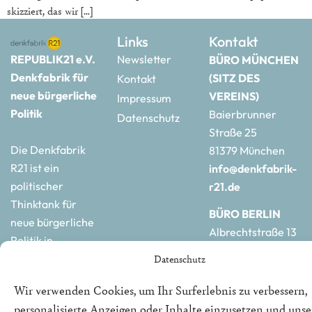
skizziert, das wir […]
Links
Kontakt
REPUBLIK21 e.V.
Newsletter
BÜRO MÜNCHEN
Denkfabrik für
(SITZ DES
Kontakt
neue bürgerliche
VEREINS)
Impressum
Politik
Baierbrunner
Datenschutz
Straße 25
Die Denkfabrik
81379 München
R21 ist ein
info@denkfabrik-
politischer
r21.de
Thinktank für
BÜRO BERLIN
neue bürgerliche
Albrechtstraße 13
Politik in
10117 Berlin
Deutschland und
Datenschutz
hauptstadtbuero@de
Europa.
r21.de
Wir verwenden Cookies, um Ihr Surferlebnis zu verbessern,
personalisierte Anzeigen oder Inhalte einzusetzen und uns