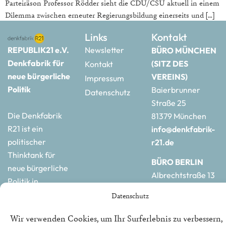
Parteiräson Professor Rödder sieht die CDU/CSU aktuell in einem
Dilemma zwischen erneuter Regierungsbildung einerseits und […]
Links
Kontakt
REPUBLIK21 e.V.
Newsletter
BÜRO MÜNCHEN
Denkfabrik für
(SITZ DES
Kontakt
neue bürgerliche
VEREINS)
Impressum
Politik
Baierbrunner
Datenschutz
Straße 25
Die Denkfabrik
81379 München
R21 ist ein
info@denkfabrik-
politischer
r21.de
Thinktank für
BÜRO BERLIN
neue bürgerliche
Albrechtstraße 13
Politik in
10117 Berlin
Deutschland und
Datenschutz
hauptstadtbuero@de
Europa.
r21.de
Wir verwenden Cookies, um Ihr Surferlebnis zu verbessern,