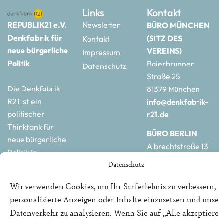
Links
Kontakt
REPUBLIK21 e.V.
Newsletter
BÜRO MÜNCHEN
Denkfabrik für
(SITZ DES
Kontakt
neue bürgerliche
VEREINS)
Impressum
Politik
Baierbrunner
Datenschutz
Straße 25
Die Denkfabrik
81379 München
R21 ist ein
info@denkfabrik-
politischer
r21.de
Thinktank für
BÜRO BERLIN
neue bürgerliche
Albrechtstraße 13
Politik in
10117 Berlin
Datenschutz
Deutschland und
hauptstadtbuero@de
Europa.
r21.de
Wir verwenden Cookies, um Ihr Surferlebnis zu verbessern,
personalisierte Anzeigen oder Inhalte einzusetzen und uns
Datenverkehr zu analysieren. Wenn Sie auf „Alle akzeptiere