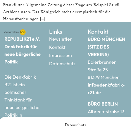
Frankfurter Allgemeine Zeitung dieser Frage am Beispiel Saudi-
Arabiens nach. Das Königreich steht exemplarisch für die
Herausforderungen […]
Links
Kontakt
REPUBLIK21 e.V.
Newsletter
BÜRO MÜNCHEN
Denkfabrik für
(SITZ DES
Kontakt
neue bürgerliche
VEREINS)
Impressum
Politik
Baierbrunner
Datenschutz
Straße 25
Die Denkfabrik
81379 München
R21 ist ein
info@denkfabrik-
politischer
r21.de
Thinktank für
BÜRO BERLIN
neue bürgerliche
Albrechtstraße 13
Politik in
10117 Berlin
Deutschland und
Datenschutz
hauptstadtbuero@de
Europa.