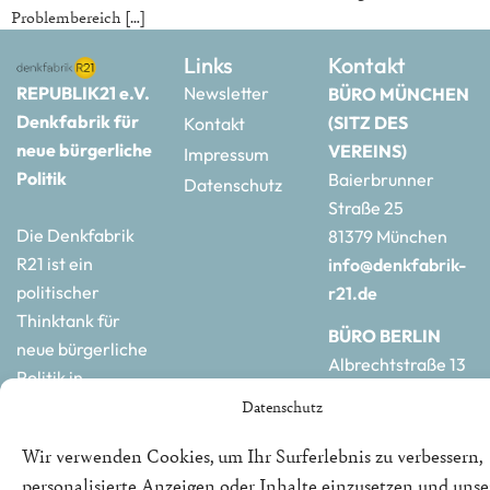
Problembereich […]
Links
Kontakt
REPUBLIK21 e.V.
Newsletter
BÜRO MÜNCHEN
Denkfabrik für
(SITZ DES
Kontakt
neue bürgerliche
VEREINS)
Impressum
Politik
Baierbrunner
Datenschutz
Straße 25
Die Denkfabrik
81379 München
R21 ist ein
info@denkfabrik-
politischer
r21.de
Thinktank für
BÜRO BERLIN
neue bürgerliche
Albrechtstraße 13
Politik in
10117 Berlin
Deutschland und
Datenschutz
hauptstadtbuero@de
Europa.
r21.de
Wir verwenden Cookies, um Ihr Surferlebnis zu verbessern,
personalisierte Anzeigen oder Inhalte einzusetzen und uns