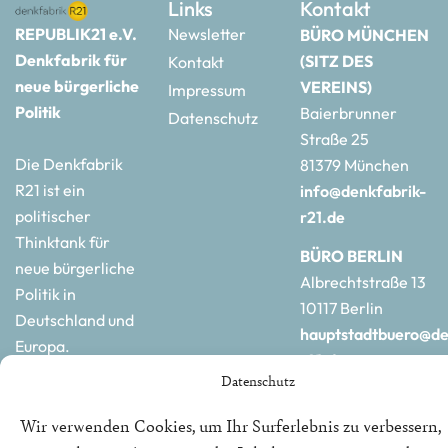
Links
Kontakt
REPUBLIK21 e.V.
Newsletter
BÜRO MÜNCHEN
Denkfabrik für
(SITZ DES
Kontakt
neue bürgerliche
VEREINS)
Impressum
Politik
Baierbrunner
Datenschutz
Straße 25
Die Denkfabrik
81379 München
R21 ist ein
info@denkfabrik-
politischer
r21.de
Thinktank für
BÜRO BERLIN
neue bürgerliche
Albrechtstraße 13
Politik in
10117 Berlin
Deutschland und
hauptstadtbuero@de
Europa.
r21.de
Datenschutz
Wir verwenden Cookies, um Ihr Surferlebnis zu verbessern,