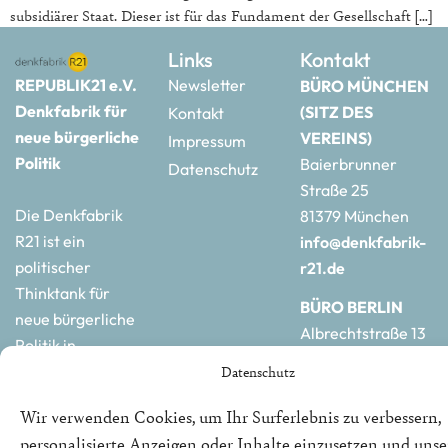
subsidiärer Staat. Dieser ist für das Fundament der Gesellschaft […]
Links
Kontakt
REPUBLIK21 e.V.
Newsletter
BÜRO MÜNCHEN
Denkfabrik für
(SITZ DES
Kontakt
neue bürgerliche
VEREINS)
Impressum
Politik
Baierbrunner
Datenschutz
Straße 25
Die Denkfabrik
81379 München
R21 ist ein
info@denkfabrik-
politischer
r21.de
Thinktank für
BÜRO BERLIN
neue bürgerliche
Albrechtstraße 13
Politik in
10117 Berlin
Deutschland und
Datenschutz
hauptstadtbuero@de
Europa.
r21.de
Wir verwenden Cookies, um Ihr Surferlebnis zu verbessern,
personalisierte Anzeigen oder Inhalte einzusetzen und uns