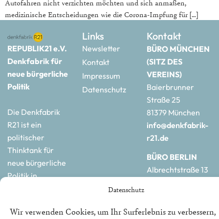
Autofahren nicht verzichten möchten und sich anmaßen,
medizinische Entscheidungen wie die Corona-Impfung für […]
Links
Kontakt
REPUBLIK21 e.V.
Newsletter
BÜRO MÜNCHEN
Denkfabrik für
(SITZ DES
Kontakt
neue bürgerliche
VEREINS)
Impressum
Politik
Baierbrunner
Datenschutz
Straße 25
Die Denkfabrik
81379 München
R21 ist ein
info@denkfabrik-
politischer
r21.de
Thinktank für
BÜRO BERLIN
neue bürgerliche
Albrechtstraße 13
Politik in
10117 Berlin
Deutschland und
Datenschutz
hauptstadtbuero@de
Europa.
r21.de
Wir verwenden Cookies, um Ihr Surferlebnis zu verbessern,