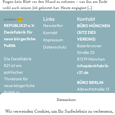
Fragen kein Blatt vor den Mund zu nehmen – was ihn am Ende
wohl auch seinen Job gekostet hat. Heute engagiert […]
Links
Kontakt
REPUBLIK21 e.V.
Newsletter
BÜRO MÜNCHEN
Denkfabrik für
(SITZ DES
Kontakt
neue bürgerliche
VEREINS)
Impressum
Politik
Baierbrunner
Datenschutz
Straße 25
Die Denkfabrik
81379 München
R21 ist ein
info@denkfabrik-
politischer
r21.de
Thinktank für
BÜRO BERLIN
neue bürgerliche
Albrechtstraße 13
Politik in
10117 Berlin
Deutschland und
Datenschutz
hauptstadtbuero@de
Europa.
r21.de
Wir verwenden Cookies, um Ihr Surferlebnis zu verbessern,