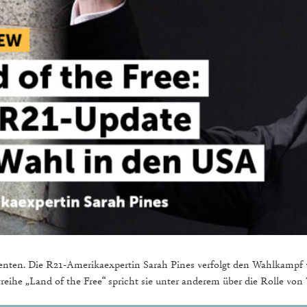
ten. Die R21-Amerikaexpertin Sarah Pines verfolgt den Wahlkampf vor
ewreihe „Land of the Free“ spricht sie unter anderem über die Rolle v