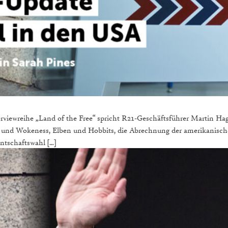
terviewreihe „Land of the Free“ spricht R21-Geschäftsführer Martin H
k und Wokeness, Elben und Hobbits, die Abrechnung der amerikanische
entschaftswahl […]