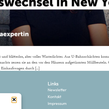
t und blätterlos, aber voller Winterlichter. Aus U-Bahnschächten 
nachts zerren sie an den vor den Häusern aufgetürmten Müllbeuteln. O
e Einkaufswagen durch […]
Links
Newsletter
Kontakt
Impressum