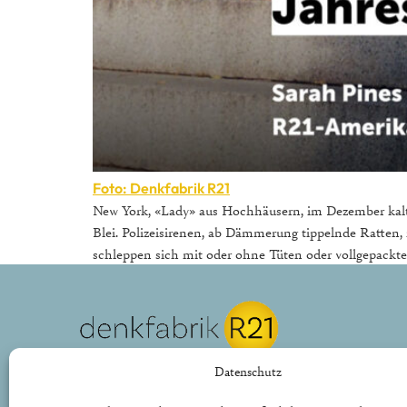
Foto: Denkfabrik R21
New York, «Lady» aus Hochhäusern, im Dezember kal
Blei. Polizeisirenen, ab Dämmerung tippelnde Ratten, 
schleppen sich mit oder ohne Tüten oder vollgepackt
REPUBLIK21 e.V.
Datenschutz
Denkfabrik für neue bürgerliche Politik