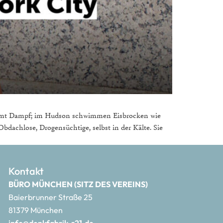
kommt Dampf; im Hudson schwimmen Eisbrocken wie
bdachlose, Drogensüchtige, selbst in der Kälte. Sie
Kontakt
BÜRO MÜNCHEN (SITZ DES VEREINS)
Baierbrunner Straße 25
81379 München