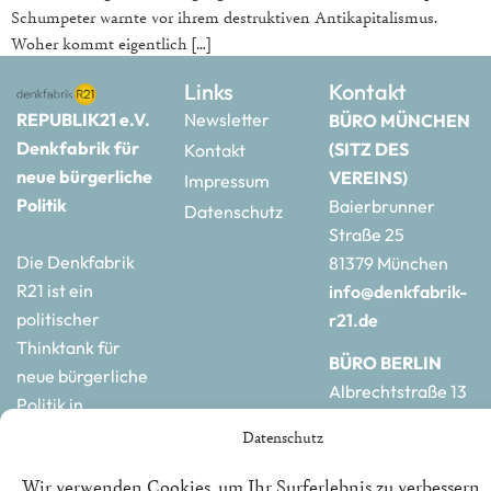
Schumpeter warnte vor ihrem destruktiven Antikapitalismus.
Woher kommt eigentlich […]
Links
Kontakt
REPUBLIK21 e.V.
Newsletter
BÜRO MÜNCHEN
Denkfabrik für
(SITZ DES
Kontakt
neue bürgerliche
VEREINS)
Impressum
Politik
Baierbrunner
Datenschutz
Straße 25
Die Denkfabrik
81379 München
R21 ist ein
info@denkfabrik-
politischer
r21.de
Thinktank für
BÜRO BERLIN
neue bürgerliche
Albrechtstraße 13
Politik in
10117 Berlin
Deutschland und
Datenschutz
hauptstadtbuero@de
Europa.
r21.de
Wir verwenden Cookies, um Ihr Surferlebnis zu verbessern,