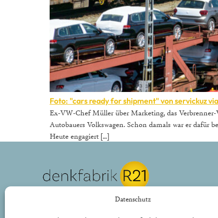
Foto: "cars ready for shipment" von servickuz vi
Ex-VW-Chef Müller über Marketing, das Verbrenner-V
Autobauers Volkswagen. Schon damals war er dafür be
Heute engagiert […]
REPUBLIK21 e.V.
Datenschutz
Denkfabrik für neue bürgerliche Politik