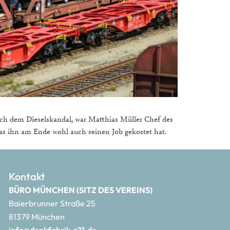
ch dem Dieselskandal, war Matthias Müller Chef des
as ihn am Ende wohl auch seinen Job gekostet hat.
Kontakt
BÜRO MÜNCHEN (SITZ DES VEREINS)
Baierbrunner Straße 25
81379 München