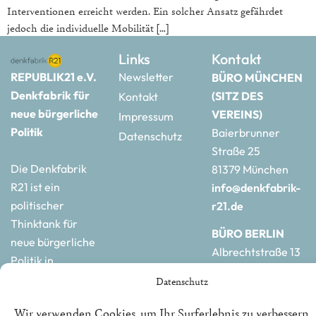
Interventionen erreicht werden. Ein solcher Ansatz gefährdet
jedoch die individuelle Mobilität […]
Links
Kontakt
REPUBLIK21 e.V.
Newsletter
BÜRO MÜNCHEN
Denkfabrik für
(SITZ DES
Kontakt
neue bürgerliche
VEREINS)
Impressum
Politik
Baierbrunner
Datenschutz
Straße 25
Die Denkfabrik
81379 München
R21 ist ein
info@denkfabrik-
politischer
r21.de
Thinktank für
BÜRO BERLIN
neue bürgerliche
Albrechtstraße 13
Politik in
10117 Berlin
Deutschland und
Datenschutz
hauptstadtbuero@de
Europa.
r21.de
Wir verwenden Cookies, um Ihr Surferlebnis zu verbessern,