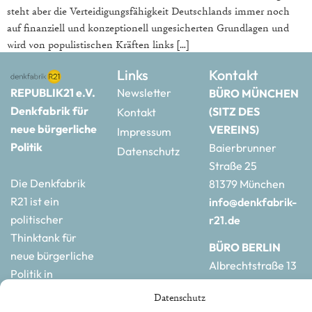
steht aber die Verteidigungsfähigkeit Deutschlands immer noch
auf finanziell und konzeptionell ungesicherten Grundlagen und
wird von populistischen Kräften links […]
Links
Kontakt
REPUBLIK21 e.V.
Newsletter
BÜRO MÜNCHEN
Denkfabrik für
(SITZ DES
Kontakt
neue bürgerliche
VEREINS)
Impressum
Politik
Baierbrunner
Datenschutz
Straße 25
Die Denkfabrik
81379 München
R21 ist ein
info@denkfabrik-
politischer
r21.de
Thinktank für
BÜRO BERLIN
neue bürgerliche
Albrechtstraße 13
Politik in
10117 Berlin
Deutschland und
Datenschutz
hauptstadtbuero@de
Europa.