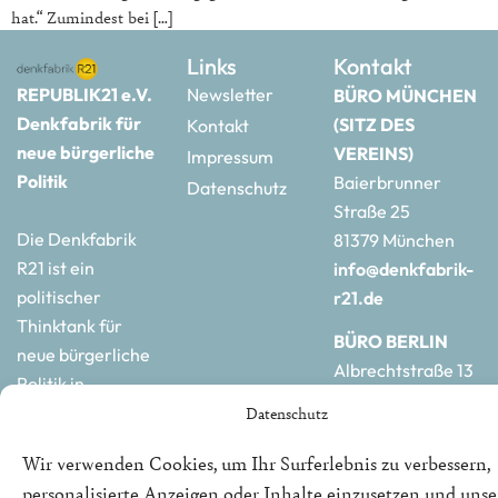
hat.“ Zumindest bei […]
Links
Kontakt
REPUBLIK21 e.V.
Newsletter
BÜRO MÜNCHEN
Denkfabrik für
(SITZ DES
Kontakt
neue bürgerliche
VEREINS)
Impressum
Politik
Baierbrunner
Datenschutz
Straße 25
Die Denkfabrik
81379 München
R21 ist ein
info@denkfabrik-
politischer
r21.de
Thinktank für
BÜRO BERLIN
neue bürgerliche
Albrechtstraße 13
Politik in
10117 Berlin
Deutschland und
Datenschutz
hauptstadtbuero@de
Europa.
r21.de
Wir verwenden Cookies, um Ihr Surferlebnis zu verbessern,
personalisierte Anzeigen oder Inhalte einzusetzen und uns