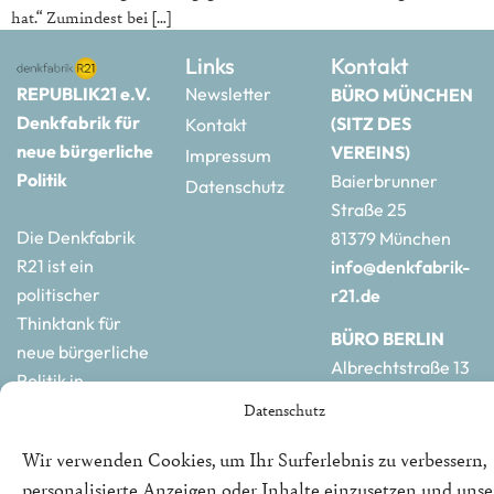
hat.“ Zumindest bei […]
Links
Kontakt
REPUBLIK21 e.V.
Newsletter
BÜRO MÜNCHEN
Denkfabrik für
(SITZ DES
Kontakt
neue bürgerliche
VEREINS)
Impressum
Politik
Baierbrunner
Datenschutz
Straße 25
Die Denkfabrik
81379 München
R21 ist ein
info@denkfabrik-
politischer
r21.de
Thinktank für
BÜRO BERLIN
neue bürgerliche
Albrechtstraße 13
Politik in
10117 Berlin
Deutschland und
Datenschutz
hauptstadtbuero@de
Europa.
r21.de
Wir verwenden Cookies, um Ihr Surferlebnis zu verbessern,
personalisierte Anzeigen oder Inhalte einzusetzen und uns