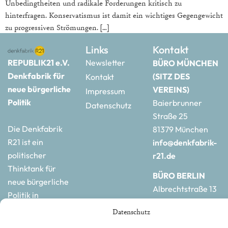
Unbedingtheiten und radikale Forderungen kritisch zu
hinterfragen. Konservatismus ist damit ein wichtiges Gegengewicht
zu progressiven Strömungen. […]
Links
Kontakt
REPUBLIK21 e.V.
Newsletter
BÜRO MÜNCHEN
Denkfabrik für
(SITZ DES
Kontakt
neue bürgerliche
VEREINS)
Impressum
Politik
Baierbrunner
Datenschutz
Straße 25
Die Denkfabrik
81379 München
R21 ist ein
info@denkfabrik-
politischer
r21.de
Thinktank für
BÜRO BERLIN
neue bürgerliche
Albrechtstraße 13
Politik in
10117 Berlin
Deutschland und
Datenschutz
hauptstadtbuero@de
Europa.