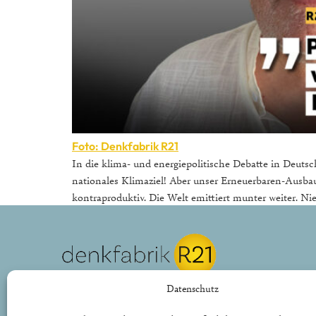
Foto: Denkfabrik R21
In die klima- und energiepolitische Debatte in Deuts
nationales Klimaziel! Aber unser Erneuerbaren-Ausbau-Zi
kontraproduktiv. Die Welt emittiert munter weiter. N
REPUBLIK21 e.V.
Datenschutz
Denkfabrik für neue bürgerliche Politik