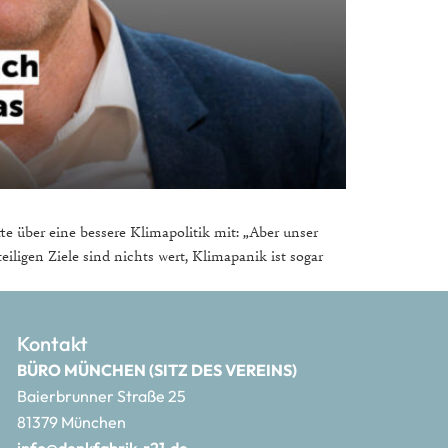
e über eine bessere Klimapolitik mit: „Aber unser
eiligen Ziele sind nichts wert, Klimapanik ist sogar
Kontakt
BÜRO MÜNCHEN (SITZ DES VEREINS)
Baierbrunner Straße 25
81379 München