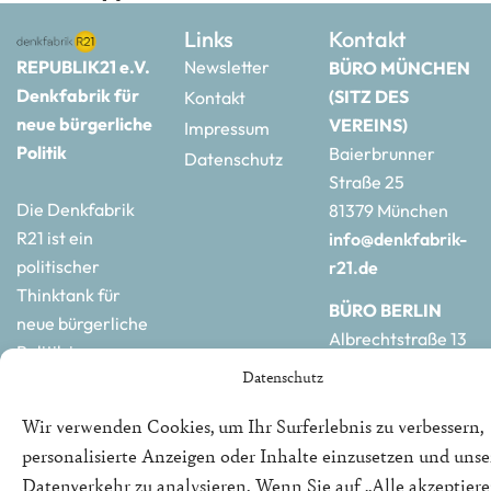
Links
Kontakt
REPUBLIK21 e.V.
Newsletter
BÜRO MÜNCHEN
Denkfabrik für
(SITZ DES
Kontakt
neue bürgerliche
VEREINS)
Impressum
Politik
Baierbrunner
Datenschutz
Straße 25
Die Denkfabrik
81379 München
R21 ist ein
info@denkfabrik-
politischer
r21.de
Thinktank für
BÜRO BERLIN
neue bürgerliche
Albrechtstraße 13
Politik in
10117 Berlin
Datenschutz
Deutschland und
hauptstadtbuero@de
Europa.
r21.de
Wir verwenden Cookies, um Ihr Surferlebnis zu verbessern,
personalisierte Anzeigen oder Inhalte einzusetzen und uns
Datenverkehr zu analysieren. Wenn Sie auf „Alle akzeptiere