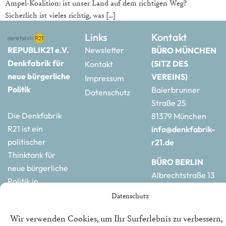
Ampel-Koalition: ist unser Land auf dem richtigen Weg?
Sicherlich ist vieles richtig, was […]
Links
Kontakt
REPUBLIK21 e.V.
Newsletter
BÜRO MÜNCHEN
Denkfabrik für
(SITZ DES
Kontakt
neue bürgerliche
VEREINS)
Impressum
Politik
Baierbrunner
Datenschutz
Straße 25
Die Denkfabrik
81379 München
R21 ist ein
info@denkfabrik-
politischer
r21.de
Thinktank für
BÜRO BERLIN
neue bürgerliche
Albrechtstraße 13
Politik in
10117 Berlin
Deutschland und
Datenschutz
hauptstadtbuero@de
Europa.
r21.de
Wir verwenden Cookies, um Ihr Surferlebnis zu verbessern,