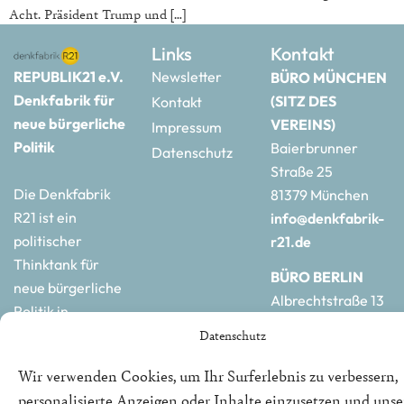
Acht. Präsident Trump und […]
Links
Kontakt
REPUBLIK21 e.V.
Newsletter
BÜRO MÜNCHEN
Denkfabrik für
(SITZ DES
Kontakt
neue bürgerliche
VEREINS)
Impressum
Politik
Baierbrunner
Datenschutz
Straße 25
Die Denkfabrik
81379 München
R21 ist ein
info@denkfabrik-
politischer
r21.de
Thinktank für
BÜRO BERLIN
neue bürgerliche
Albrechtstraße 13
Politik in
10117 Berlin
Deutschland und
Datenschutz
hauptstadtbuero@de
Europa.
r21.de
Wir verwenden Cookies, um Ihr Surferlebnis zu verbessern,
personalisierte Anzeigen oder Inhalte einzusetzen und uns