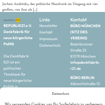
Jochen Andritzky, das politische Handwerk im Umgang mit vier
großen, von ihm als […]
Links
Kontakt
REPUBLIK21 e.V.
Newsletter
BÜRO MÜNCHEN
Denkfabrik für
(SITZ DES
Kontakt
neue bürgerliche
VEREINS)
Impressum
Politik
Baierbrunner
Datenschutz
Straße 25
Die Denkfabrik
81379 München
R21 ist ein
info@denkfabrik-
politischer
r21.de
Thinktank für
BÜRO BERLIN
neue bürgerliche
Albrechtstraße 13
Politik in
10117 Berlin
Deutschland und
Datenschutz
hauptstadtbuero@de
Europa.
r21.de
Wir verwenden Cookies, um Ihr Surferlebnis zu verbessern,