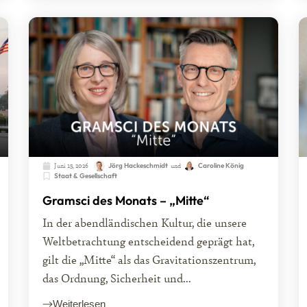
Juni 15, 2026
Jörg Hackeschmidt
und
Caroline König
Staat & Gesellschaft
Gramsci des Monats – „Mitte“
In der abendländischen Kultur, die unsere
Weltbetrachtung entscheidend geprägt hat,
gilt die „Mitte“ als das Gravitationszentrum,
das Ordnung, Sicherheit und...
Weiterlesen