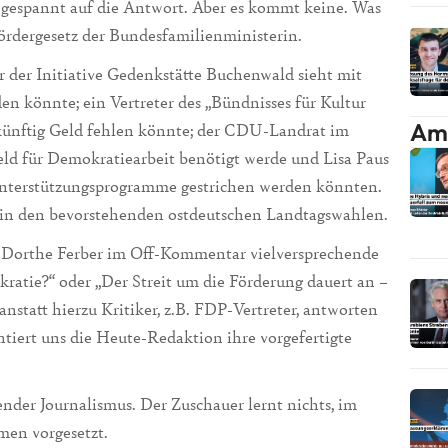
t gespannt auf die Antwort. Aber es kommt keine. Was
fördergesetz der Bundesfamilienministerin.
er der Initiative Gedenkstätte Buchenwald sieht mit
en könnte; ein Vertreter des „Bündnisses für Kultur
Am 
künftig Geld fehlen könnte; der CDU-Landrat im
eld für Demokratiearbeit benötigt werde und Lisa Paus
 Unterstützungsprogramme gestrichen werden könnten.
 in den bevorstehenden ostdeutschen Landtagswahlen.
n Dorthe Ferber im Off-Kommentar vielversprechende
kratie?“ oder „Der Streit um die Förderung dauert an –
anstatt hierzu Kritiker, z.B. FDP-Vertreter, antworten
entiert uns die Heute-Redaktion ihre vorgefertigte
der Journalismus. Der Zuschauer lernt nichts, im
men vorgesetzt.