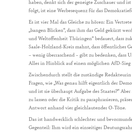
haben, denkt sich der geneigte Zuschauer und is
folgt, ist eine Werbesequenz für das Demokratie
Es ist vier Mal das Gleiche zu hören: Ein Vertret
„bangen Blicken“, dass ihm das Geld gekürzt werd
und Weltoffenheit Thüringen“ bedauert, dass zu
Saale-Holzland-Kreis mahnt, dass öffentliches G
– wenig überraschend – gibt zu bedenken, dass
Alles in Hinblick auf einen möglichen AfD-Sieg
Zwischendurch stellt die zuständige Redakteuri
Fragen, wie „Was genau hilft eigentlich der Demo
und ist sie überhaupt Aufgabe des Staates?“ Aber 
zu lassen oder die Kritik zu paraphrasieren, präs
Antwort anhand vier gleichlautender O-Töne.
Das ist handwerklich schlechter und bevormunden
Gegenteil: Ihm wird ein einseitiger Deutungsrah