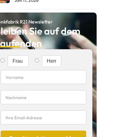
Juni 17, 2026
nkfabrik R21 Newsletter
leiben Sie auf dem
aufenden
Frau
Herr