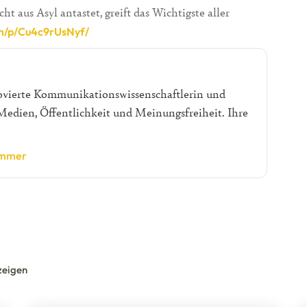
t aus Asyl antastet, greift das Wichtigste aller
m/p/Cu4c9rUsNyf/
ovierte Kommunikationswissenschaftlerin und
r Medien, Öffentlichkeit und Meinungsfreiheit. Ihre
hammer
zeigen