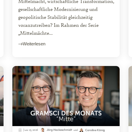
Mittelmacht, wirtschaftliche Transformation,
gesellschaftliche Modernisierung und
geopolitische Stabilität gleichzeitig
voranzutreiben? Im Rahmen der Serie
„Mittelmächte...
Weiterlesen
Juni 15, 2026
Jörg Hackeschmidt
und
Caroline König