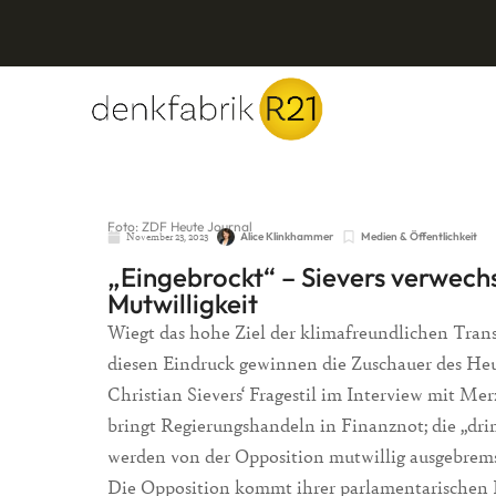
Foto: ZDF Heute Journal
November 23, 2023
Alice Klinkhammer
Medien & Öffentlichkeit
„Eingebrockt“ – Sievers verwechs
Mutwilligkeit
Wiegt das hohe Ziel der klimafreundlichen Trans
diesen Eindruck gewinnen die Zuschauer des Heu
Christian Sievers‘ Fragestil im Interview mit Me
bringt Regierungshandeln in Finanznot; die „d
werden von der Opposition mutwillig ausgebremst
Die Opposition kommt ihrer parlamentarischen 