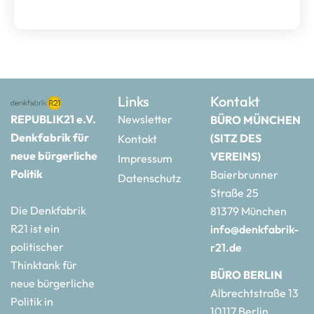
Links
Kontakt
REPUBLIK21 e.V.
Newsletter
BÜRO MÜNCHEN
Denkfabrik für
(SITZ DES
Kontakt
neue bürgerliche
VEREINS)
Impressum
Politik
Baierbrunner
Datenschutz
Straße 25
Die Denkfabrik
81379 München
R21 ist ein
info@denkfabrik-
politischer
r21.de
Thinktank für
BÜRO BERLIN
neue bürgerliche
Albrechtstraße 13
Politik in
10117 Berlin