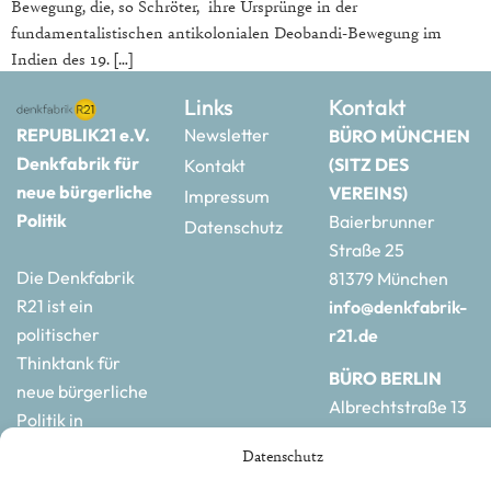
Bewegung, die, so Schröter, ihre Ursprünge in der
fundamentalistischen antikolonialen Deobandi-Bewegung im
Indien des 19. […]
Links
Kontakt
REPUBLIK21 e.V.
Newsletter
BÜRO MÜNCHEN
Denkfabrik für
(SITZ DES
Kontakt
neue bürgerliche
VEREINS)
Impressum
Politik
Baierbrunner
Datenschutz
Straße 25
Die Denkfabrik
81379 München
R21 ist ein
info@denkfabrik-
politischer
r21.de
Thinktank für
BÜRO BERLIN
neue bürgerliche
Albrechtstraße 13
Politik in
10117 Berlin
Deutschland und
Datenschutz
hauptstadtbuero@de
Europa.