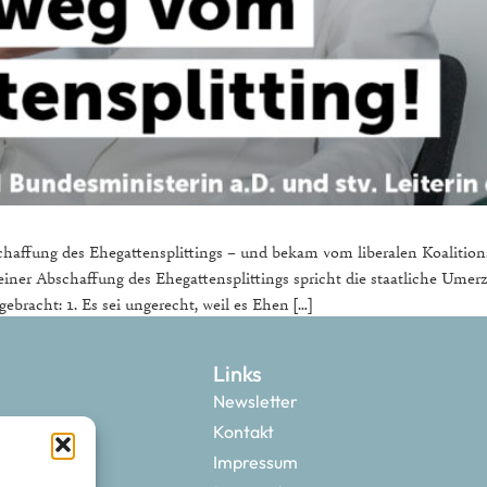
schaffung des Ehegattensplittings – und bekam vom liberalen Koalitio
ner Abschaffung des Ehegattensplittings spricht die staatliche Umer
bracht: 1. Es sei ungerecht, weil es Ehen […]
Links
Newsletter
Kontakt
Impressum