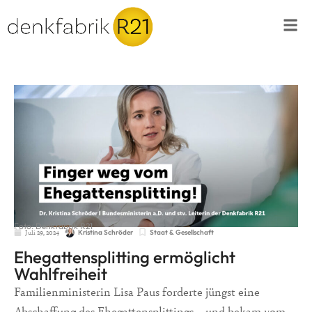
Foto: Denkfabrik R21
Juli 29, 2024
Staat & Gesellschaft
Kristina Schröder
Ehegattensplitting ermöglicht
Wahlfreiheit
Familienministerin Lisa Paus forderte jüngst eine
Abschaffung des Ehegattensplittings – und bekam vom