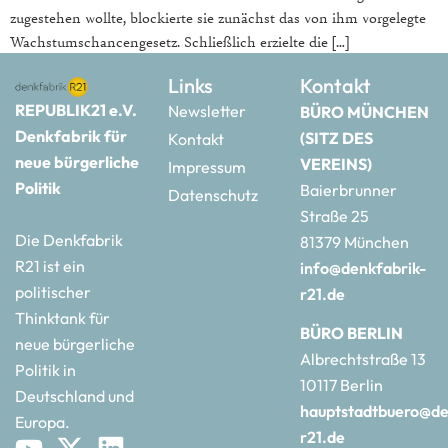
zugestehen wollte, blockierte sie zunächst das von ihm vorgelegte
Wachstumschancengesetz. Schließlich erzielte die […]
Links
Kontakt
REPUBLIK21 e.V.
Newsletter
BÜRO MÜNCHEN
Denkfabrik für
(SITZ DES
Kontakt
neue bürgerliche
VEREINS)
Impressum
Politik
Baierbrunner
Datenschutz
Straße 25
Die Denkfabrik
81379 München
R21 ist ein
info@denkfabrik-
politischer
r21.de
Thinktank für
BÜRO BERLIN
neue bürgerliche
Albrechtstraße 13
Politik in
10117 Berlin
Deutschland und
hauptstadtbuero@de
Europa.
r21.de