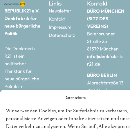
Links
Kontakt
REPUBLIK21 e.V.
Newsletter
BÜRO MÜNCHEN
Denkfabrik für
(SITZ DES
Kontakt
neue bürgerliche
VEREINS)
Impressum
Politik
Baierbrunner
Datenschutz
Straße 25
Die Denkfabrik
81379 München
R21 ist ein
info@denkfabrik-
politischer
r21.de
Thinktank für
BÜRO BERLIN
neue bürgerliche
Albrechtstraße 13
Politik in
10117 Berlin
Deutschland und
Datenschutz
hauptstadtbuero@de
Europa.
r21.de
Wir verwenden Cookies, um Ihr Surferlebnis zu verbessern,
personalisierte Anzeigen oder Inhalte einzusetzen und uns
Datenverkehr zu analysieren. Wenn Sie auf „Alle akzeptiere