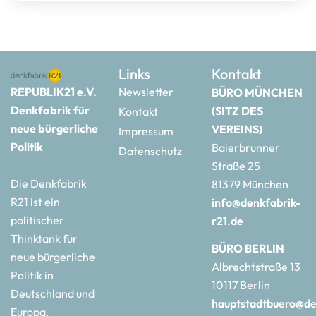
Links
Kontakt
REPUBLIK21 e.V.
Newsletter
BÜRO MÜNCHEN
Denkfabrik für
(SITZ DES
Kontakt
neue bürgerliche
VEREINS)
Impressum
Politik
Baierbrunner
Datenschutz
Straße 25
Die Denkfabrik
81379 München
R21 ist ein
info@denkfabrik-
politischer
r21.de
Thinktank für
BÜRO BERLIN
neue bürgerliche
Albrechtstraße 13
Politik in
10117 Berlin
Deutschland und
hauptstadtbuero@de
Europa.