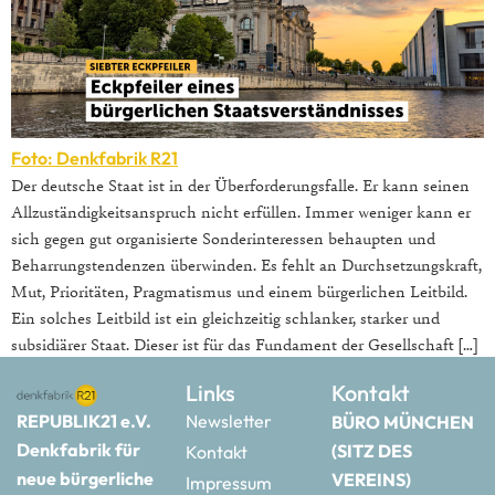
Foto: Denkfabrik R21
Der deutsche Staat ist in der Überforderungsfalle. Er kann seinen
Allzuständigkeitsanspruch nicht erfüllen. Immer weniger kann er
sich gegen gut organisierte Sonderinteressen behaupten und
Beharrungstendenzen überwinden. Es fehlt an Durchsetzungskraft,
Mut, Prioritäten, Pragmatismus und einem bürgerlichen Leitbild.
Ein solches Leitbild ist ein gleichzeitig schlanker, starker und
subsidiärer Staat. Dieser ist für das Fundament der Gesellschaft […]
Links
Kontakt
REPUBLIK21 e.V.
Newsletter
BÜRO MÜNCHEN
Denkfabrik für
(SITZ DES
Kontakt
neue bürgerliche
VEREINS)
Impressum