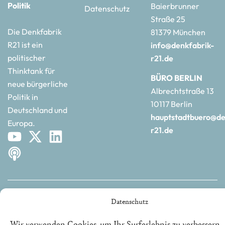
Politik
Baierbrunner
Datenschutz
Straße 25
Die Denkfabrik
81379 München
R21 ist ein
info@denkfabrik-
politischer
r21.de
Thinktank für
BÜRO BERLIN
neue bürgerliche
Albrechtstraße 13
Politik in
10117 Berlin
Deutschland und
hauptstadtbuero@de
Europa.
r21.de
Datenschutz
©2025 | REPUBLIK21 e.V. | Denkfabrik für neue bürgerliche
Politik
Wir verwenden Cookies, um Ihr Surferlebnis zu verbessern,