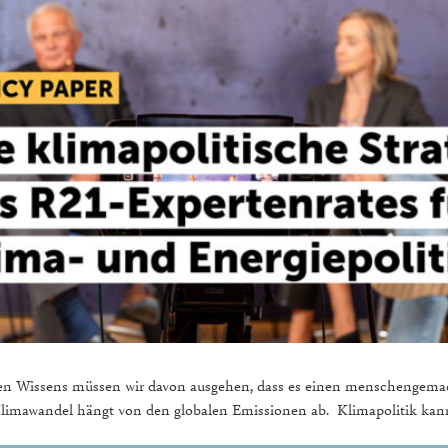
ren Wissens müssen wir davon ausgehen, dass es einen menschengemac
 Klimawandel hängt von den globalen Emissionen ab. Klimapolitik kann