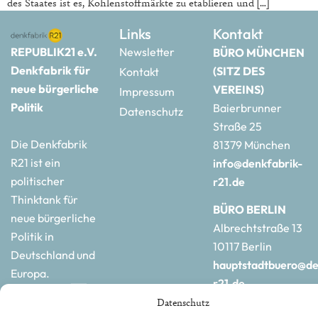
des Staates ist es, Kohlenstoffmärkte zu etablieren und […]
Links
Kontakt
REPUBLIK21 e.V.
Newsletter
BÜRO MÜNCHEN
Denkfabrik für
(SITZ DES
Kontakt
neue bürgerliche
VEREINS)
Impressum
Politik
Baierbrunner
Datenschutz
Straße 25
Die Denkfabrik
81379 München
R21 ist ein
info@denkfabrik-
politischer
r21.de
Thinktank für
BÜRO BERLIN
neue bürgerliche
Albrechtstraße 13
Politik in
10117 Berlin
Deutschland und
hauptstadtbuero@de
Europa.
r21.de
Datenschutz