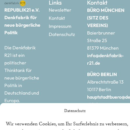
Links
Kontakt
REPUBLIK21 e.V.
Newsletter
BÜRO MÜNCHEN
Denkfabrik für
(SITZ DES
Kontakt
neue bürgerliche
VEREINS)
Impressum
Politik
Baierbrunner
Datenschutz
Straße 25
Die Denkfabrik
81379 München
R21 ist ein
info@denkfabrik-
politischer
r21.de
Thinktank für
BÜRO BERLIN
neue bürgerliche
Albrechtstraße 13
Politik in
10117 Berlin
Deutschland und
hauptstadtbuero@de
Europa.
r21.de
Datenschutz
Wir verwenden Cookies, um Ihr Surferlebnis zu verbessern,