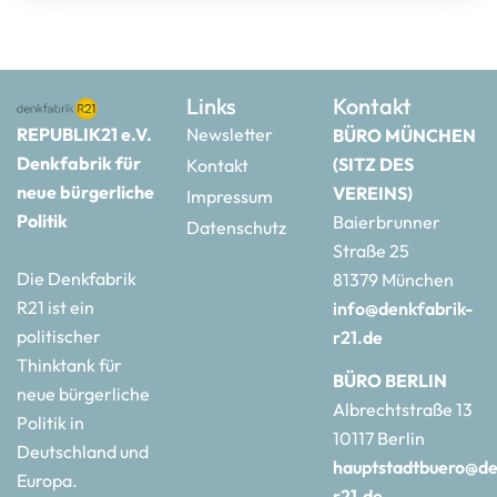
Links
Kontakt
REPUBLIK21 e.V.
Newsletter
BÜRO MÜNCHEN
Denkfabrik für
(SITZ DES
Kontakt
neue bürgerliche
VEREINS)
Impressum
Politik
Baierbrunner
Datenschutz
Straße 25
Die Denkfabrik
81379 München
R21 ist ein
info@denkfabrik-
politischer
r21.de
Thinktank für
BÜRO BERLIN
neue bürgerliche
Albrechtstraße 13
Politik in
10117 Berlin
Deutschland und
hauptstadtbuero@de
Europa.
r21.de