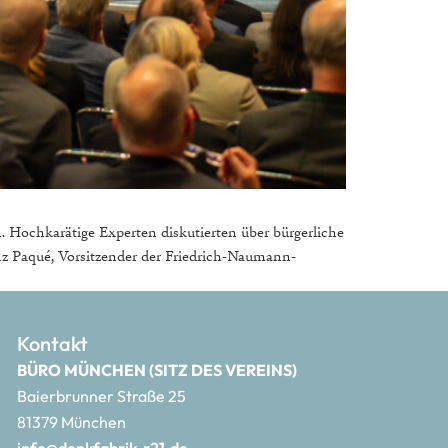
n. Hochkarätige Experten diskutierten über bürgerliche
inz Paqué, Vorsitzender der Friedrich-Naumann-
Kontakt
BÜRO MÜNCHEN (SITZ DES VEREINS)
Baierbrunner Straße 25
81379 München