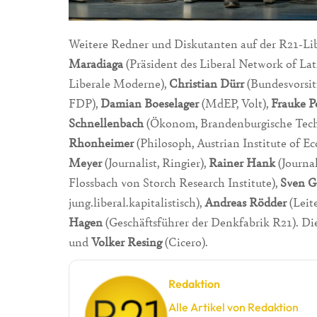
Weitere Redner und Diskutanten auf der R21-L
Maradiaga
(Präsident des Liberal Network of La
Liberale Moderne),
Christian Dürr
(Bundesvorsit
FDP),
Damian Boeselager
(MdEP, Volt),
Frauke P
Schnellenbach
(Ökonom, Brandenburgische Techn
Rhonheimer
(Philosoph, Austrian Institute of E
Meyer
(Journalist, Ringier),
Rainer Hank
(Journal
Flossbach von Storch Research Institute),
Sven G
jung.liberal.kapitalistisch),
Andreas Rödder
(Leit
Hagen
(Geschäftsführer der Denkfabrik R21). D
und
Volker Resing
(Cicero).
Redaktion
Alle Artikel von Redaktion