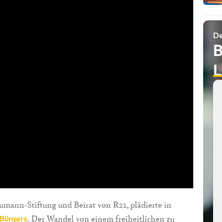
De
B
L
umann-Stiftung und Beirat von R21, plädierte in
. Der Wandel von einem freiheitlichen zu
Bürgers