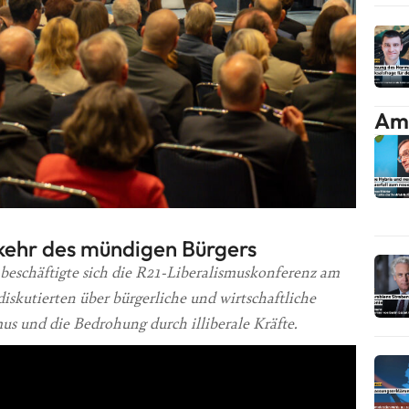
Am 
kehr des mündigen Bürgers
e beschäftigte sich die R21-Liberalismuskonferenz am
iskutierten über bürgerliche und wirtschaftliche
mus und die Bedrohung durch illiberale Kräfte.