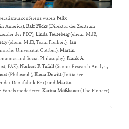
iberalismuskonferenz waren
Felix
tin America),
Ralf Fücks
(Direktor des Zentrum
zender der FDP),
Linda Teuteberg
(ehem. MdB,
etry
(ehem. MdB, Team Freiheit),
Jan
ische Universität Cottbus),
Martin
conomics and Social Philosophy),
Frank A.
ist, FAZ),
Norbert F. Tofall
(Senior Research Analyst,
erst
(Philosoph),
Elena Dewitt
(Initiative
er der Denkfabrik R21) und
Martin
ie Panels moderieren
Karina Mößbauer
(The Pioneer)