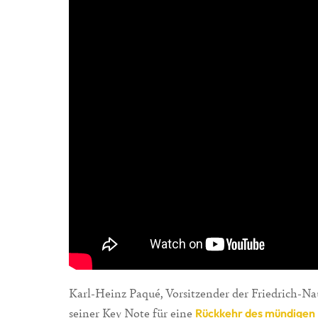
Karl-Heinz Paqué, Vorsitzender der Friedrich-Na
seiner Key Note für eine
Rückkehr des mündigen 