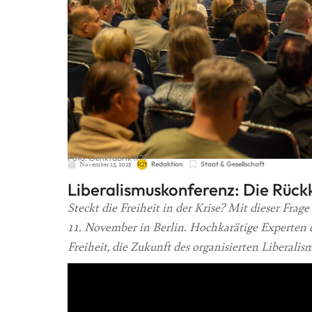
Foto: Denkfabrik R21
November 13, 2025
Redaktion
Staat & Gesellschaft
Liberalismuskonferenz: Die Rück
Steckt die Freiheit in der Krise? Mit dieser Frag
11. November in Berlin. Hochkarätige Experten d
Freiheit, die Zukunft des organisierten Liberalis