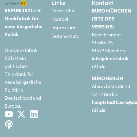
Links
Kontakt
REPUBLIK21 e.V.
Newsletter
BÜRO MÜNCHEN
Denkfabrik für
(SITZ DES
Kontakt
neue bürgerliche
VEREINS)
Impressum
Politik
Baierbrunner
Datenschutz
Straße 25
Die Denkfabrik
81379 München
R21 ist ein
info@denkfabrik-
politischer
r21.de
Thinktank für
BÜRO BERLIN
neue bürgerliche
Albrechtstraße 13
Politik in
10117 Berlin
Deutschland und
hauptstadtbuero@de
Europa.
r21.de