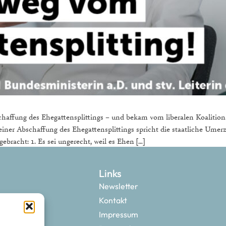
schaffung des Ehegattensplittings – und bekam vom liberalen Koalitio
ner Abschaffung des Ehegattensplittings spricht die staatliche Umer
bracht: 1. Es sei ungerecht, weil es Ehen […]
Links
Newsletter
Kontakt
Impressum