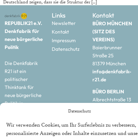
Deutschland zeigen, dass sie die Struktur der […]
Links
Kontakt
REPUBLIK21 e.V.
Newsletter
BÜRO MÜNCHEN
Denkfabrik für
(SITZ DES
Kontakt
neue bürgerliche
VEREINS)
Impressum
Politik
Baierbrunner
Datenschutz
Straße 25
Die Denkfabrik
81379 München
R21 ist ein
info@denkfabrik-
politischer
r21.de
Thinktank für
BÜRO BERLIN
neue bürgerliche
Albrechtstraße 13
Politik in
10117 Berlin
Datenschutz
Deutschland und
hauptstadtbuero@de
Europa.
r21.de
Wir verwenden Cookies, um Ihr Surferlebnis zu verbessern,
personalisierte Anzeigen oder Inhalte einzusetzen und uns