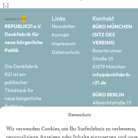
[…]
Links
Kontakt
REPUBLIK21 e.V.
Newsletter
BÜRO MÜNCHEN
Denkfabrik für
(SITZ DES
Kontakt
neue bürgerliche
VEREINS)
Impressum
Politik
Baierbrunner
Datenschutz
Straße 25
Die Denkfabrik
81379 München
R21 ist ein
info@denkfabrik-
politischer
r21.de
Thinktank für
BÜRO BERLIN
neue bürgerliche
Albrechtstraße 13
Politik in
10117 Berlin
Deutschland und
Datenschutz
hauptstadtbuero@de
Europa.
r21.de
Wir verwenden Cookies, um Ihr Surferlebnis zu verbessern,
personalisierte Anzeigen oder Inhalte einzusetzen und uns