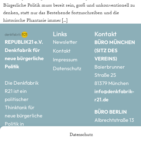
Bürgerliche Politik muss bereit sein, groß und unkonventionell zu
denken, statt nur das Bestehende fortzuschreiben und die
historische Phantasie immer […]
Links
Kontakt
REPUBLIK21 e.V.
Newsletter
BÜRO MÜNCHEN
Denkfabrik für
(SITZ DES
Kontakt
neue bürgerliche
VEREINS)
Impressum
Politik
Baierbrunner
Datenschutz
Straße 25
Die Denkfabrik
81379 München
R21 ist ein
info@denkfabrik-
politischer
r21.de
Thinktank für
BÜRO BERLIN
neue bürgerliche
Albrechtstraße 13
Politik in
10117 Berlin
Deutschland und
Datenschutz
hauptstadtbuero@de
Europa.