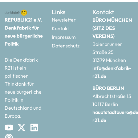
Links
Kontakt
REPUBLIK21 e.V.
Newsletter
BÜRO MÜNCHEN
Denkfabrik für
(SITZ DES
Kontakt
neue bürgerliche
VEREINS)
Impressum
Politik
Baierbrunner
Datenschutz
Straße 25
Die Denkfabrik
81379 München
R21 ist ein
info@denkfabrik-
politischer
r21.de
Thinktank für
BÜRO BERLIN
neue bürgerliche
Albrechtstraße 13
Politik in
10117 Berlin
Deutschland und
hauptstadtbuero@de
Europa.
r21.de